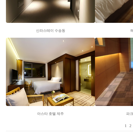
신라스테이 수송동
아스타 호텔 제주
파크
1
2