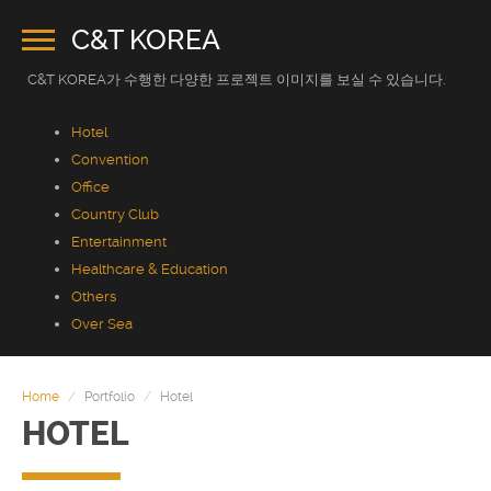
C&T KOREA
C&T KOREA가 수행한 다양한 프로젝트 이미지를 보실 수 있습니다.
Hotel
Convention
Office
Country Club
Entertainment
Healthcare & Education
Others
Over Sea
HOME
COMPANY
Home
Portfolio
Hotel
HOTEL
PRODUCT