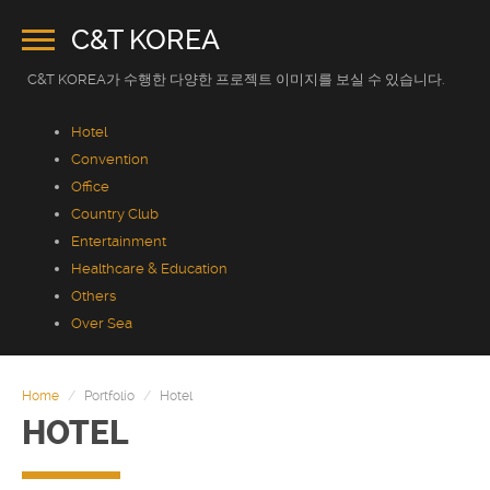
C&T KOREA
C&T KOREA가 수행한 다양한 프로젝트 이미지를 보실 수 있습니다.
Hotel
Convention
Office
Country Club
Entertainment
Healthcare & Education
Others
Over Sea
HOME
COMPANY
Home
Portfolio
Hotel
HOTEL
PRODUCT