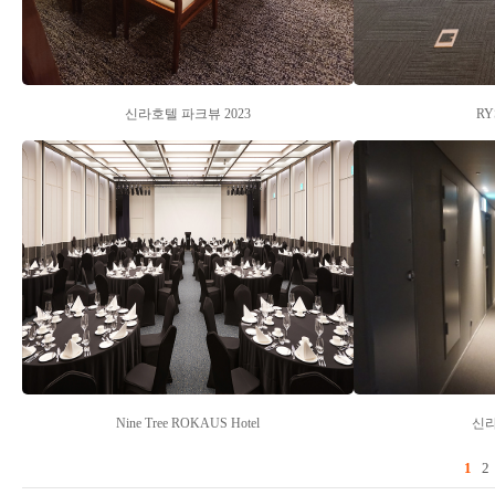
신라호텔 파크뷰 2023
RY
Nine Tree ROKAUS Hotel
신
1
2