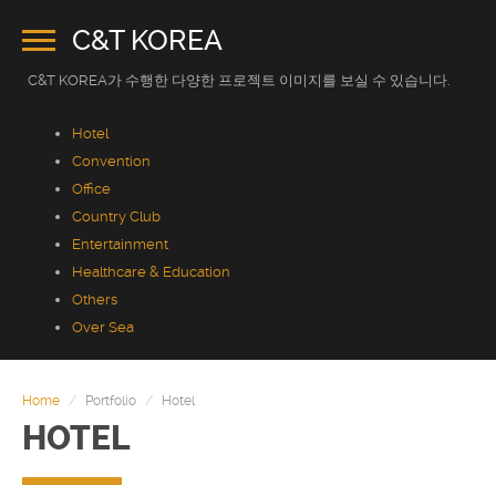
C&T KOREA
C&T KOREA가 수행한 다양한 프로젝트 이미지를 보실 수 있습니다.
Hotel
Convention
Office
Country Club
Entertainment
Healthcare & Education
Others
Over Sea
HOME
COMPANY
Home
Portfolio
Hotel
HOTEL
PRODUCT