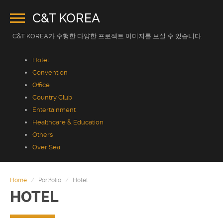
C&T KOREA
C&T KOREA가 수행한 다양한 프로젝트 이미지를 보실 수 있습니다.
Hotel
Convention
Office
Country Club
Entertainment
Healthcare & Education
Others
Over Sea
HOME
COMPANY
Home
Portfolio
Hotel
HOTEL
PRODUCT