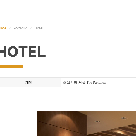
ome
Portfolio
Hotel
HOTEL
제목
호텔신라 서울 The Parkview